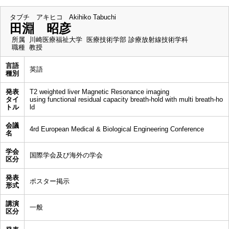
タブチ アキヒコ
Akihiko Tabuchi
田淵 昭彦
所属
川崎医療福祉大学 医療技術学部 診療放射線技術学科
職種
教授
言語
英語
種別
発表
T2 weighted liver Magnetic Resonance imaging
タイ
using functional residual capacity breath-hold with multi breath-ho
トル
ld
会議
4rd European Medical & Biological Engineering Conference
名
学会
国際学会及び海外の学会
区分
発表
ポスター掲示
形式
講演
一般
区分