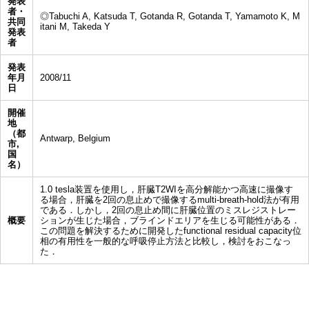
発表
者・
◎Tabuchi A, Katsuda T, Gotanda R, Gotanda T, Yamamoto K, M
共同
itani M, Takeda Y
発表
者
発表
年月
2008/11
日
開催
地
（都
Antwarp, Belgium
市,
国
名）
1.0 tesla装置を使用し，肝臓T2WIを高分解能かつ高速に撮像す
る場合，肝臓を2回の息止めで撮像するmulti-breath-hold法が有用
である．しかし，2回の息止め間に肝臓位置のミスレジストレー
概要
ションが生じた場合，ブラインドエリアを生じる可能性がある．
この問題を解決するために開発したfunctional residual capacity位
相の有用性を一般的な呼吸停止方法と比較し，検討をおこなっ
た．