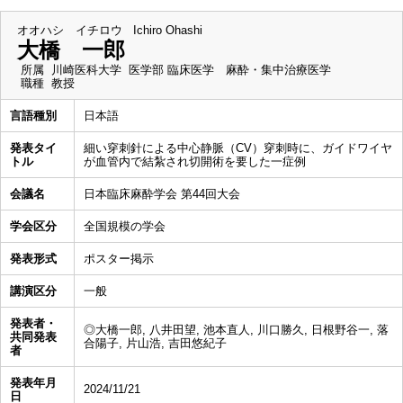
オオハシ イチロウ
Ichiro Ohashi
大橋 一郎
所属
川崎医科大学 医学部 臨床医学 麻酔・集中治療医学
職種
教授
言語種別
日本語
発表タイ
細い穿刺針による中心静脈（CV）穿刺時に、ガイドワイヤ
トル
が血管内で結紮され切開術を要した一症例
会議名
日本臨床麻酔学会 第44回大会
学会区分
全国規模の学会
発表形式
ポスター掲示
講演区分
一般
発表者・
◎大橋一郎, 八井田望, 池本直人, 川口勝久, 日根野谷一, 落
共同発表
合陽子, 片山浩, 吉田悠紀子
者
発表年月
2024/11/21
日