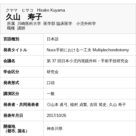
クヤマ ヒサコ
Hisako Kuyama
久山 寿子
所属
川崎医科大学 医学部 臨床医学 小児外科学
職種
講師
言語種別
日本語
発表タイトル
Nuss手術における一工夫 Multiplechondrotomy
会議名
第 37 回日本小児内視鏡外科・手術手技研究会
学会区分
研究会
発表形式
口頭
講演区分
一般
発表者・共同発表者
◎山本 眞弓, 植村 貞繁, 吉田 篤史, 久山 寿子
発表年月日
2017/10/26
開催地
神奈川県
（都市, 国名）