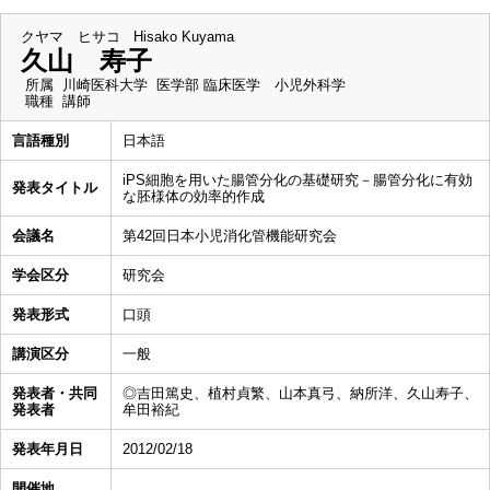
クヤマ ヒサコ
Hisako Kuyama
久山 寿子
所属
川崎医科大学 医学部 臨床医学 小児外科学
職種
講師
言語種別
日本語
iPS細胞を用いた腸管分化の基礎研究－腸管分化に有効
発表タイトル
な胚様体の効率的作成
会議名
第42回日本小児消化管機能研究会
学会区分
研究会
発表形式
口頭
講演区分
一般
発表者・共同
◎吉田篤史、植村貞繁、山本真弓、納所洋、久山寿子、
発表者
牟田裕紀
発表年月日
2012/02/18
開催地