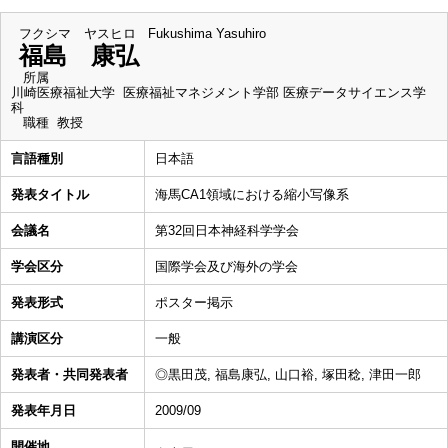
フクシマ ヤスヒロ
Fukushima Yasuhiro
福島 康弘
所属
川崎医療福祉大学 医療福祉マネジメント学部 医療データサイエンス学
科
職種
教授
言語種別
日本語
発表タイトル
海馬CA1領域における縮小写像系
会議名
第32回日本神経科学学会
学会区分
国際学会及び海外の学会
発表形式
ポスター掲示
講演区分
一般
発表者・共同発表者
◎黒田茂, 福島康弘, 山口裕, 塚田稔, 津田一郎
発表年月日
2009/09
開催地