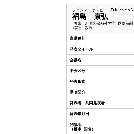
フクシマ ヤスヒロ
Fukushima Y
福島 康弘
所属
川崎医療福祉大学 医療福祉
職種
教授
言語種別
発表タイトル
会議名
学会区分
発表形式
講演区分
発表者・共同発表者
発表年月日
開催地
（都市, 国名）