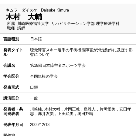
キムラ ダイスケ
Daisuke Kimura
木村 大輔
所属
川崎医療福祉大学 リハビリテーション学部 理学療法学科
職種
講師
言語種別
日本語
発表タイト
聴覚障害スキー選手の平衡機能障害が滑走動作に及ぼす影
ル
響について
会議名
第19回日本障害者スポーツ学会
学会区分
全国規模の学会
発表形式
口頭
講演区分
一般
発表者・共
川崎純, 木村大輔，片岡正教，島雅人，片岡愛美，安田孝
同発表者
志，赤井友美，上田絵美，奥田邦晴
発表年月日
2009/12/13
開催地