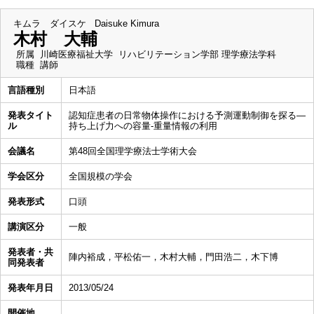
キムラ ダイスケ
Daisuke Kimura
木村 大輔
所属
川崎医療福祉大学 リハビリテーション学部 理学療法学科
職種
講師
言語種別
日本語
発表タイト
認知症患者の日常物体操作における予測運動制御を探る―
ル
持ち上げ力への容量-重量情報の利用
会議名
第48回全国理学療法士学術大会
学会区分
全国規模の学会
発表形式
口頭
講演区分
一般
発表者・共
陣内裕成，平松佑一，木村大輔，門田浩二，木下博
同発表者
発表年月日
2013/05/24
開催地