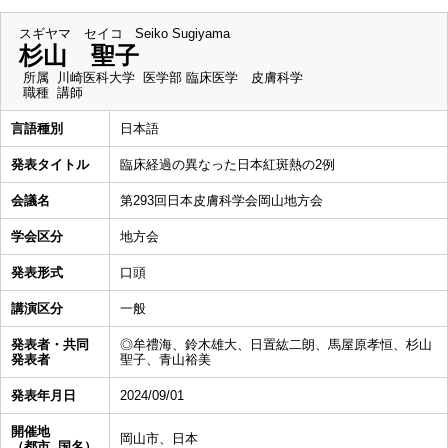
スギヤマ セイコ
Seiko Sugiyama
杉山 聖子
所属
川崎医科大学 医学部 臨床医学 皮膚科学
職種
講師
言語種別
日本語
発表タイトル
臨床経過の異なった日本紅斑熱の2例
会議名
第293回日本皮膚科学会岡山地方会
学会区分
地方会
発表形式
口頭
講演区分
一般
発表者・共同
◎牟禮海、鈴木雄大、日置紘二朗、馬屋原孝恒、杉山
発表者
聖子、青山裕美
発表年月日
2024/09/01
開催地
岡山市、日本
（都市, 国名）