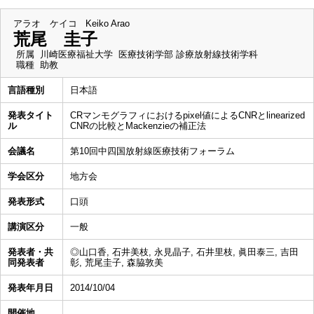
アラオ ケイコ
Keiko Arao
荒尾 圭子
所属
川崎医療福祉大学 医療技術学部 診療放射線技術学科
職種
助教
言語種別
日本語
発表タイト
CRマンモグラフィにおけるpixel値によるCNRとlinearized
ル
CNRの比較とMackenzieの補正法
会議名
第10回中四国放射線医療技術フォーラム
学会区分
地方会
発表形式
口頭
講演区分
一般
発表者・共
◎山口香, 石井美枝, 永見晶子, 石井里枝, 眞田泰三, 吉田
同発表者
彰, 荒尾圭子, 森脇敦美
発表年月日
2014/10/04
開催地