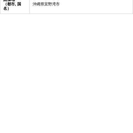
（都市, 国
沖縄県宜野湾市
名）