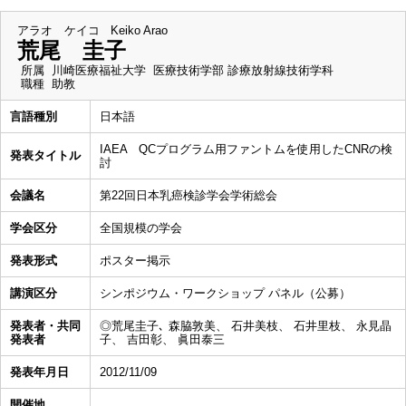
アラオ ケイコ
Keiko Arao
荒尾 圭子
所属
川崎医療福祉大学 医療技術学部 診療放射線技術学科
職種
助教
言語種別
日本語
IAEA QCプログラム用ファントムを使用したCNRの検
発表タイトル
討
会議名
第22回日本乳癌検診学会学術総会
学会区分
全国規模の学会
発表形式
ポスター掲示
講演区分
シンポジウム・ワークショップ パネル（公募）
発表者・共同
◎荒尾圭子､ 森脇敦美、 石井美枝、 石井里枝、 永見晶
発表者
子、 吉田彰、 眞田泰三
発表年月日
2012/11/09
開催地