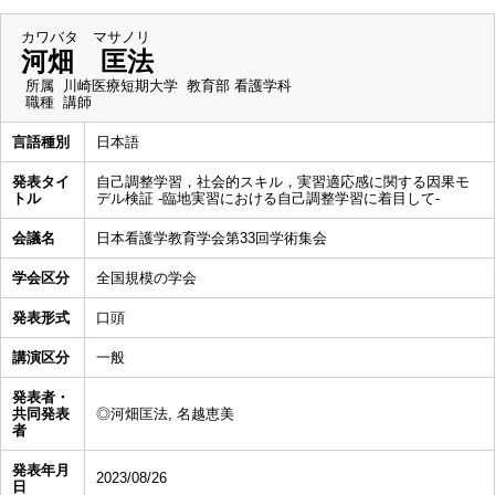
カワバタ マサノリ
河畑 匡法
所属
川崎医療短期大学 教育部 看護学科
職種
講師
言語種別
日本語
発表タイ
自己調整学習，社会的スキル，実習適応感に関する因果モ
トル
デル検証 -臨地実習における自己調整学習に着目して-
会議名
日本看護学教育学会第33回学術集会
学会区分
全国規模の学会
発表形式
口頭
講演区分
一般
発表者・
共同発表
◎河畑匡法, 名越恵美
者
発表年月
2023/08/26
日