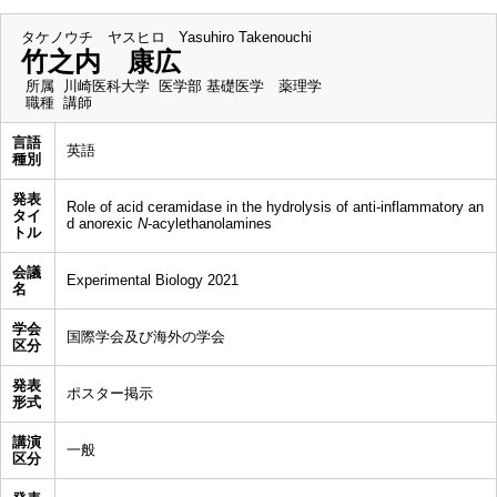
タケノウチ ヤスヒロ
Yasuhiro Takenouchi
竹之内 康広
所属
川崎医科大学 医学部 基礎医学 薬理学
職種
講師
言語
英語
種別
発表
Role of acid ceramidase in the hydrolysis of anti-inflammatory an
タイ
d anorexic
N
-acylethanolamines
トル
会議
Experimental Biology 2021
名
学会
国際学会及び海外の学会
区分
発表
ポスター掲示
形式
講演
一般
区分