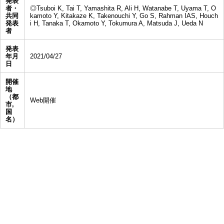
発表
者・
◎Tsuboi K, Tai T, Yamashita R, Ali H, Watanabe T, Uyama T, O
共同
kamoto Y, Kitakaze K, Takenouchi Y, Go S, Rahman IAS, Houch
発表
i H, Tanaka T, Okamoto Y, Tokumura A, Matsuda J, Ueda N
者
発表
年月
2021/04/27
日
開催
地
（都
Web開催
市,
国
名）