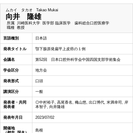
ムカイ タカオ
Takao Mukai
向井 隆雄
所属
川崎医科大学 医学部 臨床医学 歯科総合口腔医療学
職種
教授
言語種別
日本語
発表タイトル
顎下腺原発扁平上皮癌の１例
会議名
第52回 日本口腔外科学会中国四国支部学術集会
学会区分
地方会
発表形式
口頭
講演区分
一般
発表者・共同
◎中村裕子, 高尾香名, 穐山悠, 出口博代, 米満幸司, 岸
発表者
本智子, 向井隆雄
発表年月日
2023/07/02
開催地
島根
（都市, 国名）