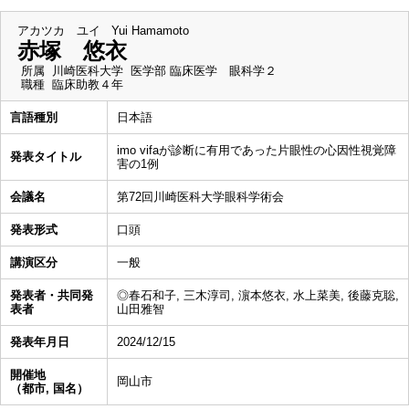
アカツカ ユイ
Yui Hamamoto
赤塚 悠衣
所属
川崎医科大学 医学部 臨床医学 眼科学２
職種
臨床助教４年
言語種別
日本語
imo vifaが診断に有用であった片眼性の心因性視覚障
発表タイトル
害の1例
会議名
第72回川崎医科大学眼科学術会
発表形式
口頭
講演区分
一般
発表者・共同発
◎春石和子, 三木淳司, 濵本悠衣, 水上菜美, 後藤克聡,
表者
山田雅智
発表年月日
2024/12/15
開催地
岡山市
（都市, 国名）