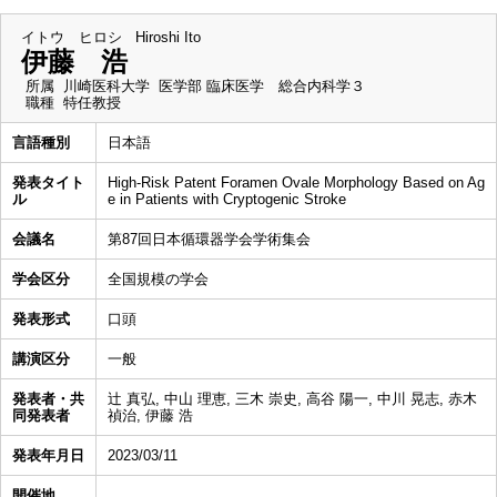
イトウ ヒロシ
Hiroshi Ito
伊藤 浩
所属
川崎医科大学 医学部 臨床医学 総合内科学３
職種
特任教授
言語種別
日本語
発表タイト
High-Risk Patent Foramen Ovale Morphology Based on Ag
ル
e in Patients with Cryptogenic Stroke
会議名
第87回日本循環器学会学術集会
学会区分
全国規模の学会
発表形式
口頭
講演区分
一般
発表者・共
辻 真弘, 中山 理恵, 三木 崇史, 高谷 陽一, 中川 晃志, 赤木
同発表者
禎治, 伊藤 浩
発表年月日
2023/03/11
開催地