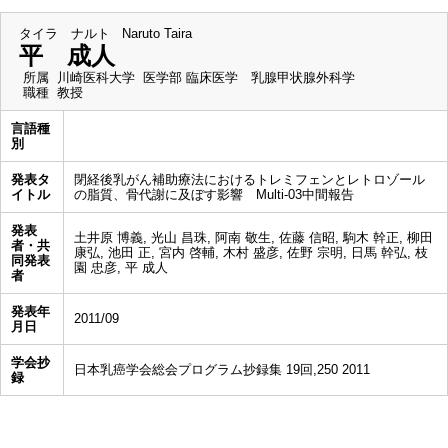
タイラ ナルト
Naruto Taira
平 成人
所属
川崎医科大学 医学部 臨床医学 乳腺甲状腺外科学
職種
教授
言語種
別
発表タ
閉経後乳がん補助療法におけるトレミフェンとレトロゾール
イトル
の脂質、骨代謝に及ぼす影響 Multi-03中間報告
発表
土井原 博義, 光山 昌珠, 阿南 敬生, 佐藤 信昭, 駒木 幹正, 柳田
者・共
康弘, 池田 正, 宮内 啓輔, 木村 盛彦, 佐野 宗明, 日馬 幹弘, 枝
同発表
園 忠彦, 平 成人
者
発表年
2011/09
月日
学会抄
日本乳癌学会総会プログラム抄録集 19回,250 2011
録