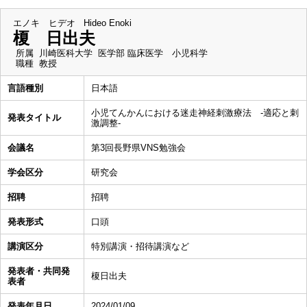
エノキ ヒデオ
Hideo Enoki
榎 日出夫
所属
川崎医科大学 医学部 臨床医学 小児科学
職種
教授
言語種別
日本語
小児てんかんにおける迷走神経刺激療法 -適応と刺
発表タイトル
激調整-
会議名
第3回長野県VNS勉強会
学会区分
研究会
招聘
招聘
発表形式
口頭
講演区分
特別講演・招待講演など
発表者・共同発
榎日出夫
表者
発表年月日
2024/01/09