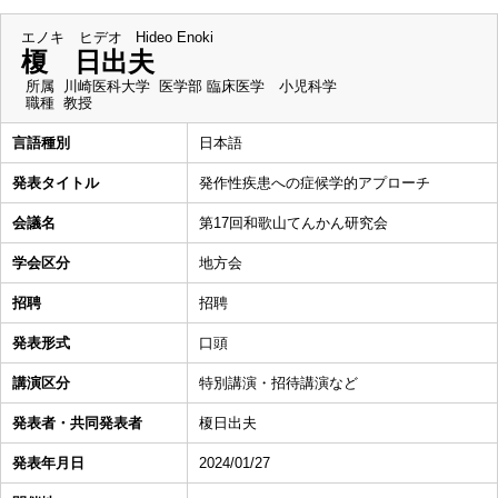
エノキ ヒデオ
Hideo Enoki
榎 日出夫
所属
川崎医科大学 医学部 臨床医学 小児科学
職種
教授
言語種別
日本語
発表タイトル
発作性疾患への症候学的アプローチ
会議名
第17回和歌山てんかん研究会
学会区分
地方会
招聘
招聘
発表形式
口頭
講演区分
特別講演・招待講演など
発表者・共同発表者
榎日出夫
発表年月日
2024/01/27