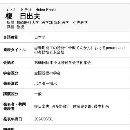
エノキ ヒデオ
Hideo Enoki
榎 日出夫
所属
川崎医科大学 医学部 臨床医学 小児科学
職種
教授
言語種別
日本語
思春期発症の特発性全般てんかんにおけるperampanel
発表タイトル
の有効性と安全性
会議名
第66回日本小児神経学会学術集会
学会区分
全国規模の学会
発表形式
ポスター掲示
講演区分
一般
発表者・共同
榎日出夫, 波多野敬介, 佐藤慶史郎, 藤本礼尚
発表者
発表年月日
2024/05/31
開催地