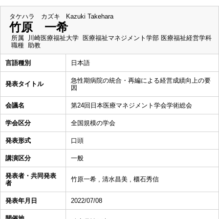
タケハラ カズキ
Kazuki Takehara
竹原 一希
所属
川崎医療福祉大学 医療福祉マネジメント学部 医療福祉経営学科
職種
助教
言語種別
日本語
急性期病院の統合・再編による経営成績向上の要
発表タイトル
因
会議名
第24回日本医療マネジメント学会学術総会
学会区分
全国規模の学会
発表形式
口頭
講演区分
一般
発表者・共同発表
竹原一希 , 清水昌美 , 櫃石秀信
者
発表年月日
2022/07/08
開催地