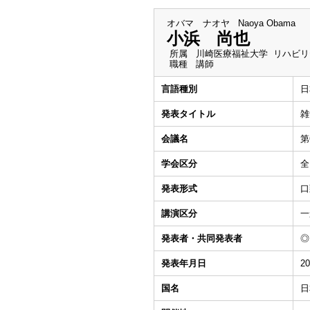
オバマ ナオヤ
Naoya Obama
小浜 尚也
所属
川崎医療福祉大学 リハビリ
職種
講師
言語種別
日
発表タイトル
雑
会議名
第
学会区分
全
発表形式
口
講演区分
一
発表者・共同発表者
◎
発表年月日
20
国名
日