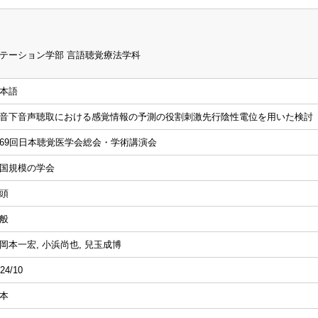
テーション学部 言語聴覚療法学科
本語
音下音声聴取における感覚情報の予測の役割 刺激先行陰性電位を用いた検討
69回日本聴覚医学会総会・学術講演会
国規模の学会
頭
般
岡本一宏, 小浜尚也, 兒玉成博
24/10
本