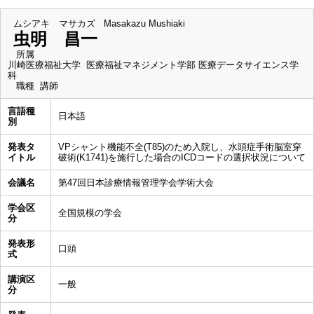
ムシアキ マサカズ
Masakazu Mushiaki
虫明 昌一
所属
川崎医療福祉大学 医療福祉マネジメント学部 医療データサイエンス学
科
職種
講師
言語種
日本語
別
発表タ
VPシャント機能不全(T85)のため入院し、水頭症手術脳室穿
イトル
破術(K1741)を施行した場合のICDコードの選択状況について
会議名
第47回日本診療情報管理学会学術大会
学会区
全国規模の学会
分
発表形
口頭
式
講演区
一般
分