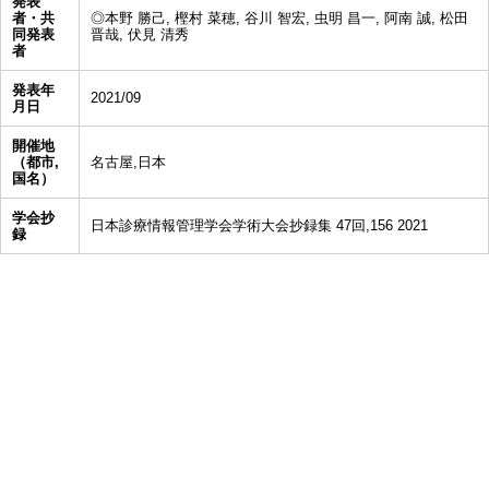
発表
者・共
◎本野 勝己, 樫村 菜穂, 谷川 智宏, 虫明 昌一, 阿南 誠, 松田
同発表
晋哉, 伏見 清秀
者
発表年
2021/09
月日
開催地
（都市,
名古屋,日本
国名）
学会抄
日本診療情報管理学会学術大会抄録集 47回,156 2021
録