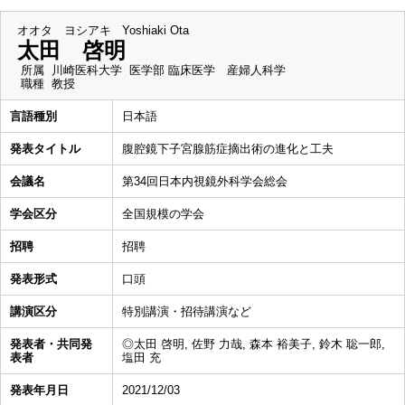
オオタ ヨシアキ
Yoshiaki Ota
太田 啓明
所属
川崎医科大学 医学部 臨床医学 産婦人科学
職種
教授
言語種別
日本語
発表タイトル
腹腔鏡下子宮腺筋症摘出術の進化と工夫
会議名
第34回日本内視鏡外科学会総会
学会区分
全国規模の学会
招聘
招聘
発表形式
口頭
講演区分
特別講演・招待講演など
発表者・共同発
◎太田 啓明, 佐野 力哉, 森本 裕美子, 鈴木 聡一郎,
表者
塩田 充
発表年月日
2021/12/03