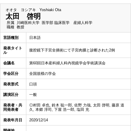
オオタ ヨシアキ
Yoshiaki Ota
太田 啓明
所属
川崎医科大学 医学部 臨床医学 産婦人科学
職種
教授
言語種別
日本語
発表タイト
腹腔鏡下子宮全摘術にて子宮肉腫と診断された2例
ル
会議名
第60回日本産科婦人科内視鏡学会学術講演会
学会区分
全国規模の学会
発表形式
口頭
講演区分
一般
発表者・共
◎村田 卓也, 鈴木 聡一郎, 佐野 力哉, 太田 啓明, 藤原 道
同発表者
久, 本郷 淳司, 下屋 浩一郎, 塩田 充
発表年月日
2020/12/14
開催地