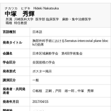
ナカツカ ヒデキ
Hideki Nakatsuka
中塚 秀輝
所属
川崎医科大学 医学部 臨床医学 麻酔・集中治療医学
職種
特任教授
言語種別
日本語
胸部外科手術におけるSerratus-intercostal plane bloc
発表タイトル
kの効果
会議名
日本区域麻酔学会 第4回学術集会
学会区分
全国規模の学会
発表形式
ポスター掲示
講演区分
一般
発表者・共同発
◎柘植 正嗣，戸田 雄一郎，中塚 秀輝
表者
発表年月日
2017/04/15
開催地