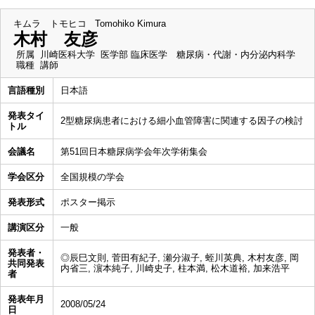
キムラ トモヒコ
Tomohiko Kimura
木村 友彦
所属
川崎医科大学 医学部 臨床医学 糖尿病・代謝・内分泌内科学
職種
講師
言語種別
日本語
発表タイ
2型糖尿病患者における細小血管障害に関連する因子の検討
トル
会議名
第51回日本糖尿病学会年次学術集会
学会区分
全国規模の学会
発表形式
ポスター掲示
講演区分
一般
発表者・
◎辰巳文則, 菅田有紀子, 瀬分淑子, 蛭川英典, 木村友彦, 岡
共同発表
内省三, 濵本純子, 川崎史子, 柱本満, 松木道裕, 加来浩平
者
発表年月
2008/05/24
日