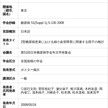
開催地
（都市,
東京
国名）
学会抄録
糖尿病 51(Suppl.1),S-130 2008
言語種別
日本語
発表タイ
2型糖尿病患者における細小血管障害に関連する因子の検討
トル
会議名
第51回日本糖尿病学会年次学術集会
学会区分
全国規模の学会
発表形式
ポスター掲示
講演区分
一般
発表者・
◎辰巳文則, 菅田有紀子, 瀬分淑子, 蛭川英典, 木村友彦, 岡
共同発表
内省三, 濵本純子, 川崎史子, 柱本満, 松木道裕, 加来浩平
者
発表年月
2008/05/24
日