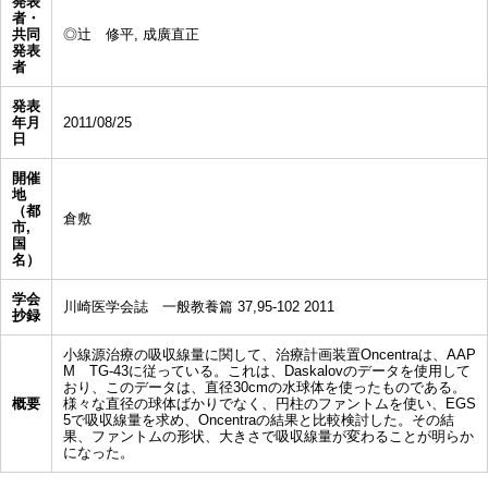
発表
者・
共同
◎辻 修平, 成廣直正
発表
者
発表
年月
2011/08/25
日
開催
地
（都
倉敷
市,
国
名）
学会
川崎医学会誌 一般教養篇 37,95-102 2011
抄録
小線源治療の吸収線量に関して、治療計画装置Oncentraは、AAP
M TG-43に従っている。これは、Daskalovのデータを使用して
おり、このデータは、直径30cmの水球体を使ったものである。
概要
様々な直径の球体ばかりでなく、円柱のファントムを使い、EGS
5で吸収線量を求め、Oncentraの結果と比較検討した。その結
果、ファントムの形状、大きさで吸収線量が変わることが明らか
になった。