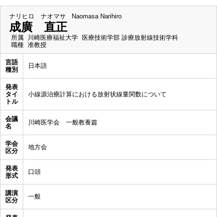
ナリヒロ ナオマサ
Naomasa Narihiro
成廣 直正
所属
川崎医療福祉大学 医療技術学部 診療放射線技術学科
職種
准教授
言語
日本語
種別
発表
タイ
小線源治療計算における放射状線量関数について
トル
会議
川崎医学会 一般教養篇
名
学会
地方会
区分
発表
口頭
形式
講演
一般
区分