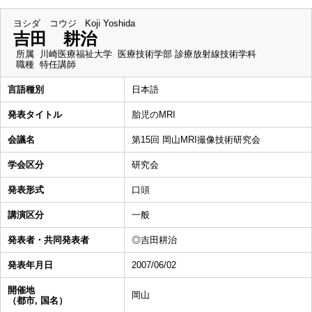
ヨシダ コウジ
Koji Yoshida
吉田 耕治
所属
川崎医療福祉大学 医療技術学部 診療放射線技術学科
職種
特任講師
言語種別
日本語
発表タイトル
胎児のMRI
会議名
第15回 岡山MRI撮像技術研究会
学会区分
研究会
発表形式
口頭
講演区分
一般
発表者・共同発表者
◎吉田耕治
発表年月日
2007/06/02
開催地
岡山
（都市, 国名）