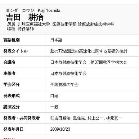
ヨシダ コウジ
Koji Yoshida
吉田 耕治
所属
川崎医療福祉大学 医療技術学部 診療放射線技術学科
職種
特任講師
言語種別
日本語
発表タイトル
脳のT2値測定の高速化に関する基礎的検討
会議名
日本放射線技術学会 第37回秋季学術大会
主催者
日本放射線技術学会
学会区分
全国規模の学会
発表形式
口頭
講演区分
一般
発表者・共同発表者
◎吉田耕治, 黒住晃, 村上公一, 柳元真一
発表年月日
2009/10/23