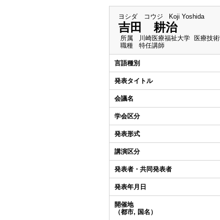
ヨシダ コウジ
Koji Yoshida
吉田 耕治
所属
川崎医療福祉大学 医療技術
職種
特任講師
言語種別
発表タイトル
会議名
学会区分
発表形式
講演区分
発表者・共同発表者
発表年月日
開催地
（都市, 国名）