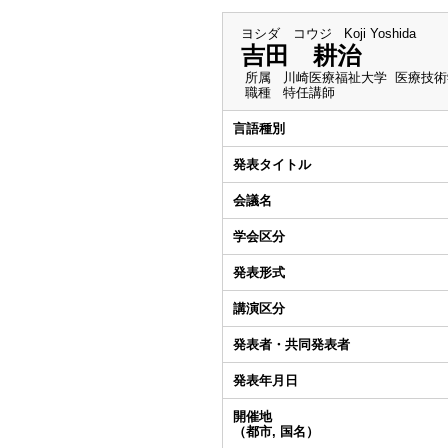
ヨシダ コウジ
Koji Yoshida
吉田 耕治
所属
川崎医療福祉大学 医療技術
職種
特任講師
言語種別
発表タイトル
会議名
学会区分
発表形式
講演区分
発表者・共同発表者
発表年月日
開催地
（都市, 国名）