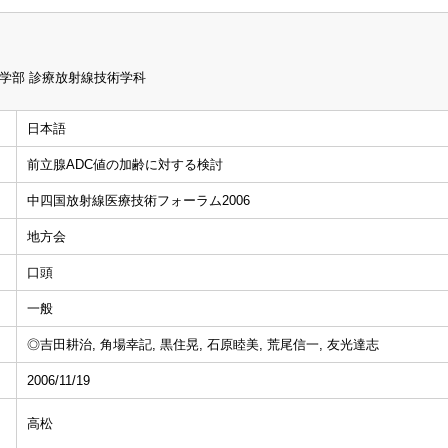
学部 診療放射線技術学科
日本語
前立腺ADC値の加齢に対する検討
中四国放射線医療技術フォーラム2006
地方会
口頭
一般
◎吉田耕治, 角場幸記, 黒住晃, 石原睦美, 荒尾信一, 友光達志
2006/11/19
高松