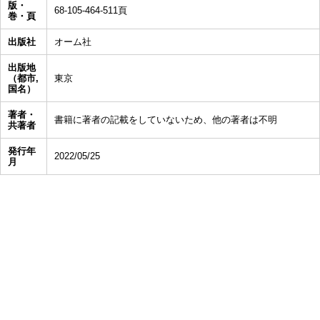
版・
68-105-464-511頁
巻・頁
出版社
オーム社
出版地
（都市,
東京
国名）
著者・
書籍に著者の記載をしていないため、他の著者は不明
共著者
発行年
2022/05/25
月