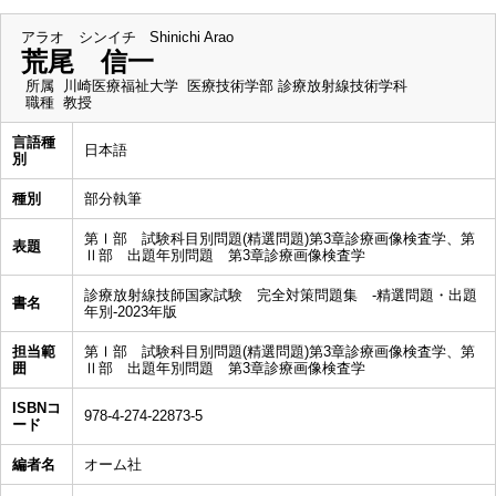
アラオ シンイチ
Shinichi Arao
荒尾 信一
所属
川崎医療福祉大学 医療技術学部 診療放射線技術学科
職種
教授
言語種
日本語
別
種別
部分執筆
第Ⅰ部 試験科目別問題(精選問題)第3章診療画像検査学、第
表題
Ⅱ部 出題年別問題 第3章診療画像検査学
診療放射線技師国家試験 完全対策問題集 -精選問題・出題
書名
年別-2023年版
担当範
第Ⅰ部 試験科目別問題(精選問題)第3章診療画像検査学、第
囲
Ⅱ部 出題年別問題 第3章診療画像検査学
ISBNコ
978-4-274-22873-5
ード
編者名
オーム社