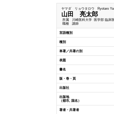
ヤマダ リョウタロウ
Ryotaro Y
山田 亮太郎
所属
川崎医科大学 医学部 臨床
職種
講師
言語種別
種別
単著／共著の別
表題
書名
版・巻・頁
出版社
出版地
（都市, 国名）
著者・共著者