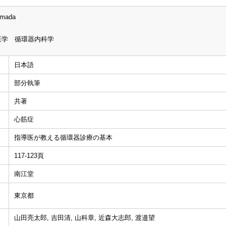
amada
医学 循環器内科学
日本語
部分執筆
共著
心筋症
指導医が教える循環器診療の基本
117-123頁
南江堂
東京都
山田亮太郎, 吉田清, 山科章, 近森大志郎, 渡邉望