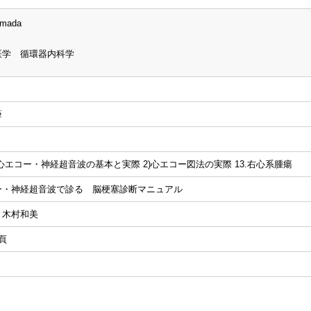
amada
医学 循環器内科学
筆
心エコー・神経超音波の基本と実際 2)心エコー図法の実際 13.右心系腫瘍
ー・神経超音波で診る 脳梗塞診断マニュアル
、木村和美
5頁