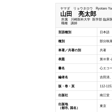
ヤマダ リョウタロウ
Ryotaro Y
山田 亮太郎
所属
川崎医科大学 医学部 臨床
職種
講師
言語種別
日本語
種別
部分執
単著／共著の別
共著
表題
第Ⅲ章 
書名
心エコ
編者名
吉田清
版・巻・頁
112-11
出版社
南江堂
出版地
東京
（都市, 国名）