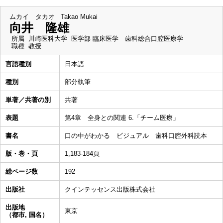
ムカイ タカオ
Takao Mukai
向井 隆雄
所属
川崎医科大学 医学部 臨床医学 歯科総合口腔医療学
職種
教授
言語種別
日本語
種別
部分執筆
単著／共著の別
共著
表題
第4章 全身との関連 6.「チーム医療」
書名
口の中がわかる ビジュアル 歯科口腔外科読本
版・巻・頁
1,183-184頁
総ページ数
192
出版社
クインテッセンス出版株式会社
出版地
東京
（都市, 国名）