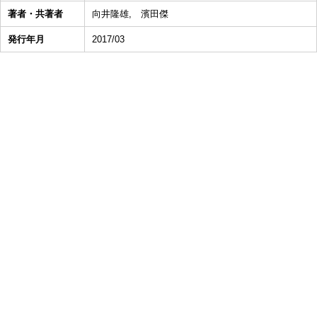
著者・共著者
向井隆雄, 濱田傑
発行年月
2017/03