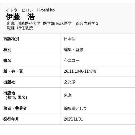
イトウ ヒロシ
Hiroshi Ito
伊藤 浩
所属
川崎医科大学 医学部 臨床医学 総合内科学３
職種
特任教授
言語種別
日本語
種別
編集・監修
書名
心エコー
版・巻・頁
26,11,1046-1147頁
出版社
文光堂
出版地
東京
（都市, 国名）
著者・共著者
編集長として
発行年月
2025/11/01