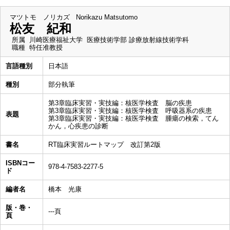
マツトモ ノリカズ
Norikazu Matsutomo
松友 紀和
所属
川崎医療福祉大学 医療技術学部 診療放射線技術学科
職種
特任准教授
言語種別
日本語
種別
部分執筆
第3章臨床実習・実技編：核医学検査 脳の疾患
第3章臨床実習・実技編：核医学検査 呼吸器系の疾患
表題
第3章臨床実習・実技編：核医学検査 腫瘍の検索，てん
かん，心疾患の診断
書名
RT臨床実習ルートマップ 改訂第2版
ISBNコー
978-4-7583-2277-5
ド
編者名
橋本 光康
版・巻・
---頁
頁