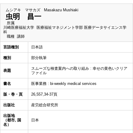
ムシアキ マサカズ
Masakazu Mushiaki
虫明 昌一
所属
川崎医療福祉大学 医療福祉マネジメント学部 医療データサイエンス学
科
職種
講師
言語種別
日本語
種別
部分執筆
スムーズな検査案内への取り組み : 幸せの黄色いクリア
表題
ファイル
書名
医事業務 : bi-weekly medical services
版・巻・頁
26,557,34-37頁
出版社
産労総合研究所
出版地
（都市, 国
日本
名）