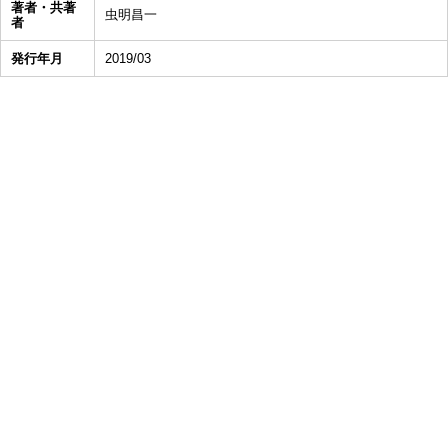
著者・共著
虫明昌一
者
発行年月
2019/03