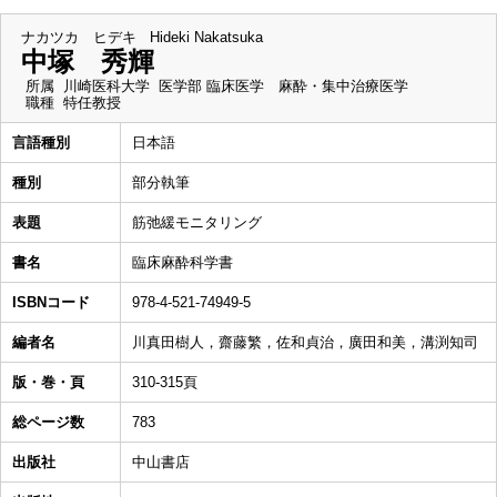
ナカツカ ヒデキ
Hideki Nakatsuka
中塚 秀輝
所属
川崎医科大学 医学部 臨床医学 麻酔・集中治療医学
職種
特任教授
言語種別
日本語
種別
部分執筆
表題
筋弛緩モニタリング
書名
臨床麻酔科学書
ISBNコード
978-4-521-74949-5
編者名
川真田樹人，齋藤繁，佐和貞治，廣田和美，溝渕知司
版・巻・頁
310-315頁
総ページ数
783
出版社
中山書店