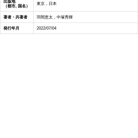
出版地
東京，日本
（都市, 国名）
著者・共著者
羽間恵太，中塚秀輝
発行年月
2022/07/04