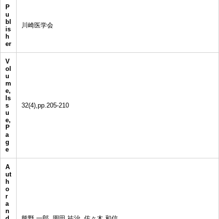
P
u
bl
川崎医学会
is
h
er
V
ol
u
m
e,
Is
s
32(4),pp.205-210
u
e,
P
a
g
e
A
ut
h
o
r
a
n
d
熊野 一郎, 園田 祐治, 佐々木 和信