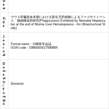
vi
e
w
マウス肝臓造血末期における新生児肝細胞によるファゴサイトーシ
Ti
ス 微細構造的研究(Phagocytosis Exhibited by Neonatal Hepatocy
tl
tes at the end of Murine Liver Hematopoiesis - An Ultrastructural St
e
udy)
J
o
u
Formal name：川崎医学会誌
r
ISSN code：03865924/2758089X
n
al
D
o
m
e
st
ic
Domestic
/
F
o
re
gi
n