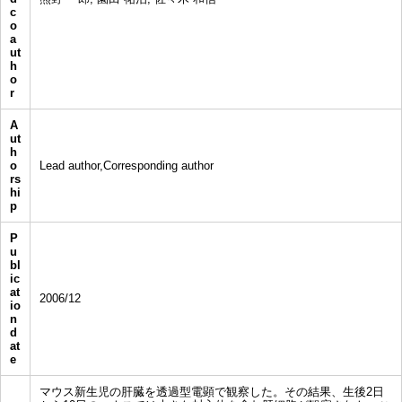
c
o
a
ut
h
o
r
A
ut
h
o
Lead author,Corresponding author
rs
hi
p
P
u
bl
ic
at
2006/12
io
n
d
at
e
マウス新生児の肝臓を透過型電顕で観察した。その結果、生後2日