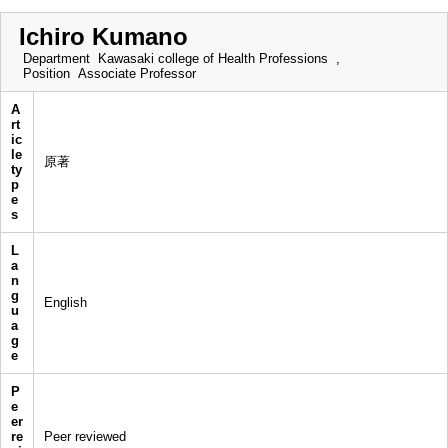
Ichiro Kumano
Department
Kawasaki college of Health Professions ,
Position
Associate Professor
A
rt
ic
le
原著
ty
p
e
s
L
a
n
g
English
u
a
g
e
P
e
er
re
Peer reviewed