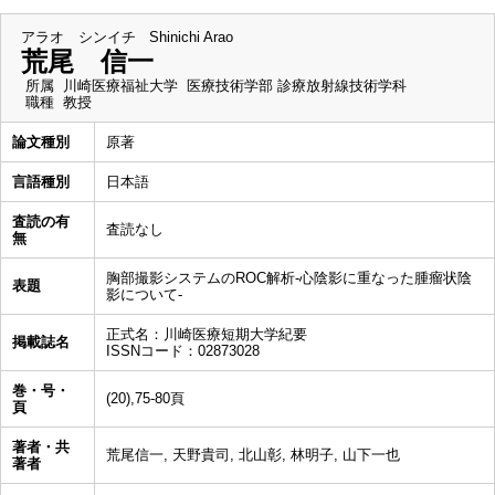
アラオ シンイチ
Shinichi Arao
荒尾 信一
所属
川崎医療福祉大学 医療技術学部 診療放射線技術学科
職種
教授
論文種別
原著
言語種別
日本語
査読の有
査読なし
無
胸部撮影システムのROC解析-心陰影に重なった腫瘤状陰
表題
影について-
正式名：川崎医療短期大学紀要
掲載誌名
ISSNコード：02873028
巻・号・
(20),75-80頁
頁
著者・共
荒尾信一, 天野貴司, 北山彰, 林明子, 山下一也
著者