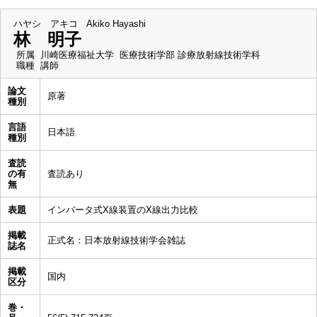
ハヤシ アキコ
Akiko Hayashi
林 明子
所属
川崎医療福祉大学 医療技術学部 診療放射線技術学科
職種
講師
論文
原著
種別
言語
日本語
種別
査読
の有
査読あり
無
表題
インバータ式X線装置のX線出力比較
掲載
正式名：日本放射線技術学会雑誌
誌名
掲載
国内
区分
巻・