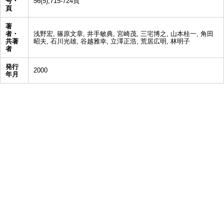
号・
56(5),715-724頁
頁
著
者・
浅野宏, 篠原文章, 井手敏典, 宮崎茂, 三宅博之, 山本桂一, 角田
共著
昭夫, 石川光雄, 谷越雅幸, 立澤正浩, 荒居広明, 林明子
者
発行
2000
年月