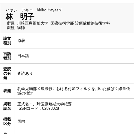
ハヤシ アキコ
Akiko Hayashi
林 明子
所属
川崎医療福祉大学 医療技術学部 診療放射線技術学科
職種
講師
論文
原著
種別
言語
日本語
種別
査読
の有
査読あり
無
乳幼児胸部Ｘ線撮影における付加フィルタを用いた被ばく線量低
表題
減の検討
掲載
正式名：川崎医療短期大学紀要
誌名
ISSNコード：02873028
掲載
国内
区分