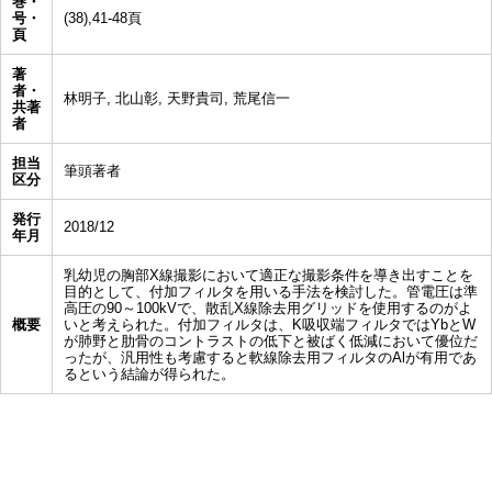
巻・
号・
(38),41-48頁
頁
著
者・
林明子, 北山彰, 天野貴司, 荒尾信一
共著
者
担当
筆頭著者
区分
発行
2018/12
年月
乳幼児の胸部X線撮影において適正な撮影条件を導き出すことを
目的として、付加フィルタを用いる手法を検討した。管電圧は準
高圧の90～100kVで、散乱X線除去用グリッドを使用するのがよ
概要
いと考えられた。付加フィルタは、K吸収端フィルタではYbとW
が肺野と肋骨のコントラストの低下と被ばく低減において優位だ
ったが、汎用性も考慮すると軟線除去用フィルタのAlが有用であ
るという結論が得られた。