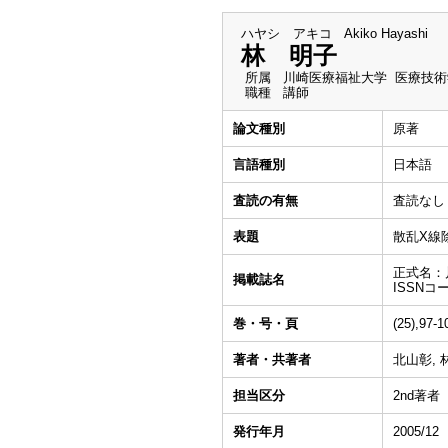
ハヤシ アキコ
Akiko Hayashi
林 明子
所属
川崎医療福祉大学 医療技術
職種
講師
論文種別
原著
言語種別
日本語
査読の有無
査読なし
表題
散乱X線
正式名：
掲載誌名
ISSNコー
巻・号・頁
(25),97-
著者・共著者
北山彰, 
担当区分
2nd著者
発行年月
2005/12