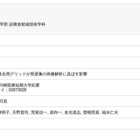
学部 診療放射線技術学科
除去用グリッドが骨梁像の画像解析に及ぼす影響
川崎医療短期大学紀要
ド：02873028
101頁
林明子, 天野貴司, 荒尾信一, 原内一, 友光達志, 曽根照喜, 福永仁夫