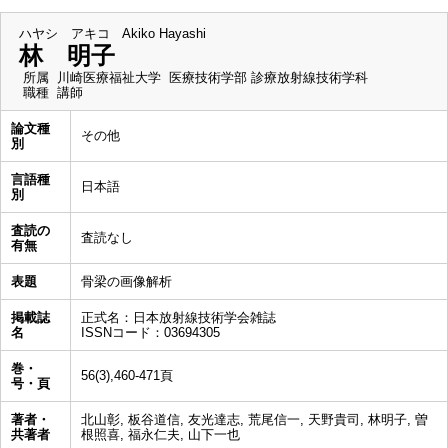
ハヤシ アキコ
Akiko Hayashi
林 明子
所属
川崎医療福祉大学 医療技術学部 診療放射線技術学科
職種
講師
論文種
その他
別
言語種
日本語
別
査読の
査読なし
有無
表題
骨梁の画像解析
掲載誌
正式名：日本放射線技術学会雑誌
名
ISSNコード：03694305
巻・
56(3),460-471頁
号・頁
著者・
北山彰, 板谷道信, 友光達志, 荒尾信一, 天野貴司, 林明子, 曽
共著者
根照喜, 福永仁夫, 山下一也