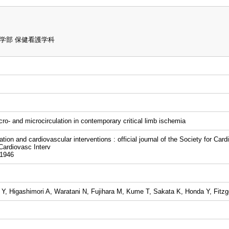
学部 保健看護学科
o- and microcirculation in contemporary critical limb ischemia
 and cardiovascular interventions : official journal of the Society for Card
rdiovasc Interv
1946
Y, Higashimori A, Waratani N, Fujihara M, Kume T, Sakata K, Honda Y, Fitzg