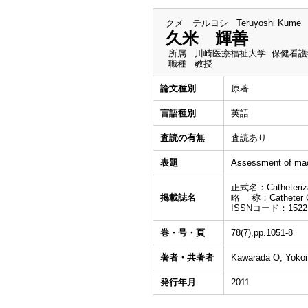
クメ テルヨシ
Teruyoshi Kume
久米 輝善
所属
川崎医療福祉大学 保健看護
職種
教授
論文種別
原著
言語種別
英語
査読の有無
査読あり
表題
Assessment of macr
正式名：Catheterization
掲載誌名
略 称：Catheter Ca
ISSNコード：1522
巻・号・頁
78(7),pp.1051-8
著者・共著者
Kawarada O, Yokoi 
発行年月
2011