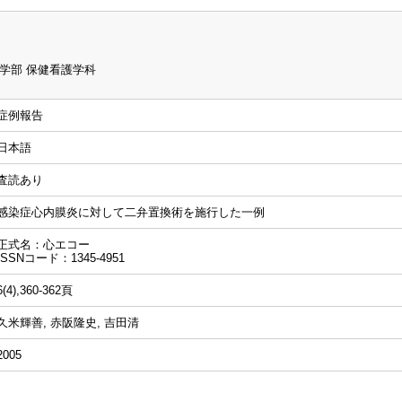
学部 保健看護学科
症例報告
日本語
査読あり
感染症心内膜炎に対して二弁置換術を施行した一例
正式名：心エコー
ISSNコード：1345-4951
6(4),360-362頁
久米輝善, 赤阪隆史, 吉田清
2005