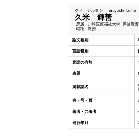
クメ テルヨシ
Teruyoshi Kume
久米 輝善
所属
川崎医療福祉大学 保健看護
職種
教授
論文種別
言語種別
査読の有無
表題
掲載誌名
巻・号・頁
著者・共著者
発行年月