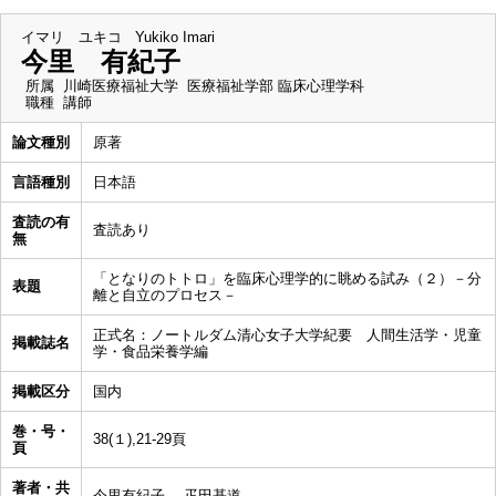
イマリ ユキコ
Yukiko Imari
今里 有紀子
所属
川崎医療福祉大学 医療福祉学部 臨床心理学科
職種
講師
論文種別
原著
言語種別
日本語
査読の有
査読あり
無
「となりのトトロ」を臨床心理学的に眺める試み（２）－分
表題
離と自立のプロセス－
正式名：ノートルダム清心女子大学紀要 人間生活学・児童
掲載誌名
学・食品栄養学編
掲載区分
国内
巻・号・
38(１),21-29頁
頁
著者・共
今里有紀子, 疋田基道