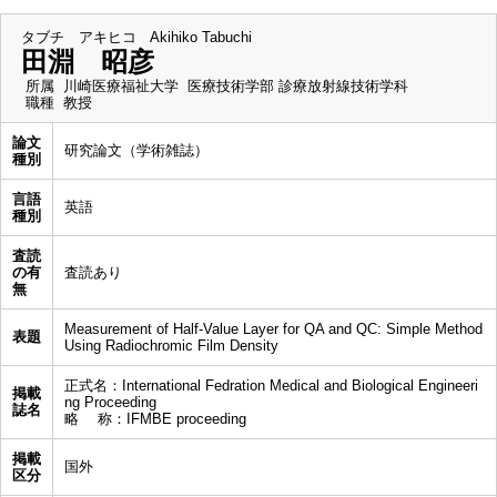
タブチ アキヒコ
Akihiko Tabuchi
田淵 昭彦
所属
川崎医療福祉大学 医療技術学部 診療放射線技術学科
職種
教授
論文
研究論文（学術雑誌）
種別
言語
英語
種別
査読
の有
査読あり
無
Measurement of Half-Value Layer for QA and QC: Simple Method
表題
Using Radiochromic Film Density
正式名：International Fedration Medical and Biological Engineeri
掲載
ng Proceeding
誌名
略 称：IFMBE proceeding
掲載
国外
区分