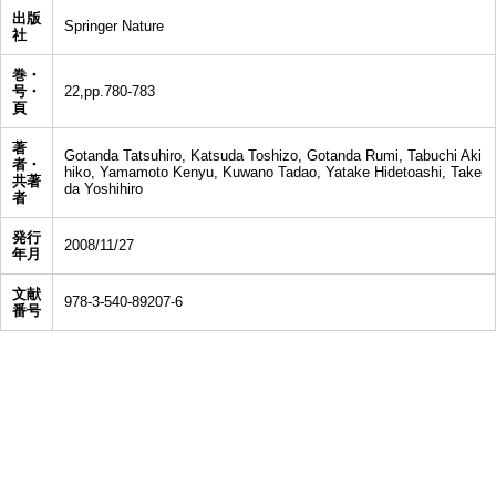
出版
Springer Nature
社
巻・
号・
22,pp.780-783
頁
著
Gotanda Tatsuhiro, Katsuda Toshizo, Gotanda Rumi, Tabuchi Aki
者・
hiko, Yamamoto Kenyu, Kuwano Tadao, Yatake Hidetoashi, Take
共著
da Yoshihiro
者
発行
2008/11/27
年月
文献
978-3-540-89207-6
番号